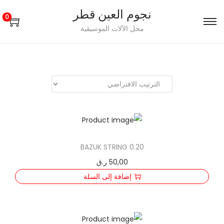
نجوم العين قطر
0
S
S
محل الآلات الموسيقية
k
k
i
i
p
p
t
t
o
o
n
c
a
o
n
v
BAZUK STRING 0.20
t
i
50,00
ر.ق
g
e
إضافة إلى السلة
a
n
t
t
i
o