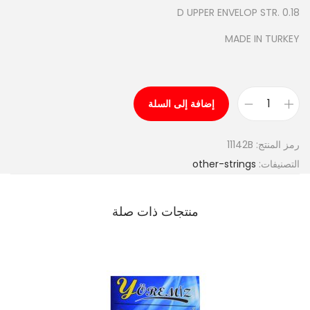
D UPPER ENVELOP STR. 0.18
MADE IN TURKEY
إضافة إلى السلة
ك
م
رمز المنتج:
11142B
ي
التصنيفات:
other-strings
ة
B
A
منتجات ذات صلة
Z
U
K
S
T