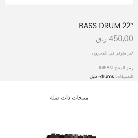
n
BASS DRUM 22″
450,00
ر.ق
غير متوفر في المخزون
رمز المنتج:
10158SI
التصنيفات:
drums-طبل
منتجات ذات صلة