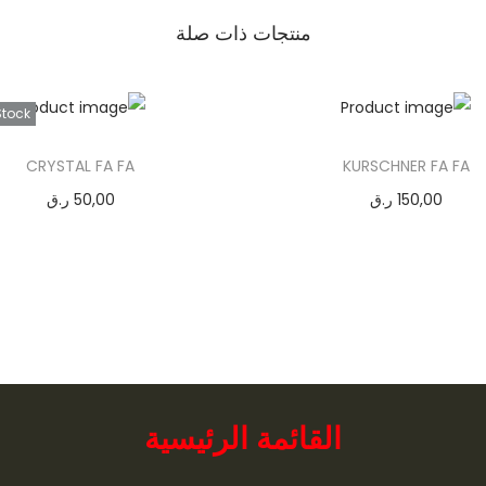
R
منتجات ذات صلة
O
R
A
Stock
M
U
CRYSTAL FA FA
KURSCHNER FA FA
L
150,00
ر.ق
50,00
ر.ق
T
إضافة إلى السلة
قراءة المزيد
I
C
O
L
O
R
القائمة الرئيسية
F
A