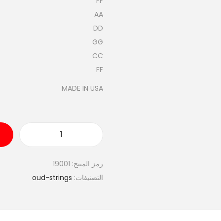
FF
AA
DD
GG
CC
FF
MADE IN USA
ك
م
رمز المنتج:
19001
ي
التصنيفات:
oud-strings
ة
A
U