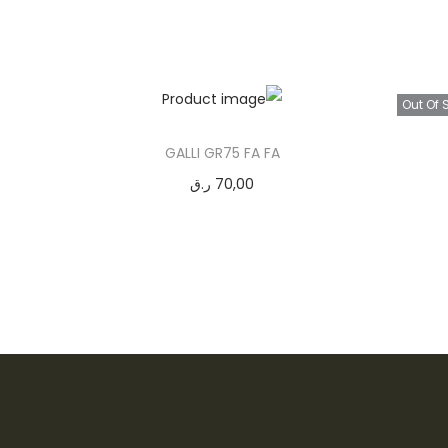
Out Of 
GALLI GR75 FA FA
70,00
ر.ق
إضافة إلى السلة