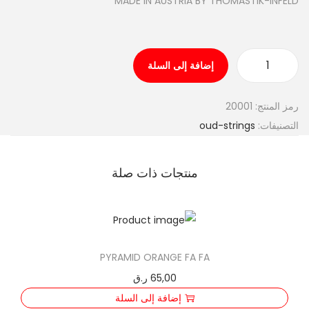
MADE IN AUSTRIA BY THOMASTIK-INFELD
إضافة إلى السلة
ك
م
رمز المنتج:
20001
ي
التصنيفات:
oud-strings
ة
T
H
منتجات ذات صلة
O
M
A
S
PYRAMID ORANGE FA FA
T
65,00
ر.ق
I
إضافة إلى السلة
K