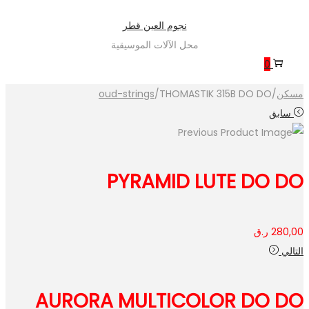
Skip
Skip
نجوم العين قطر
to
to
محل الآلات الموسيقية
navigation
content
0
oud-strings
/
THOMASTIK 315B DO DO
/
مسكن
سابق
PYRAMID LUTE DO DO
ر.ق
280,00
التالي
AURORA MULTICOLOR DO DO